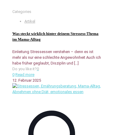
Categories
Artikel
Was steckt wirklich hinter deinem Stressess-Thema
im Mama-Alltag
Einleitung Stressessen verstehen – denn es ist
mehr als nur eine schlechte Angewohnheit Auch ich
habe früher geglaubt, Disziplin und
[…]
Do you like it?
0
0
Read more
12. Februar 2025